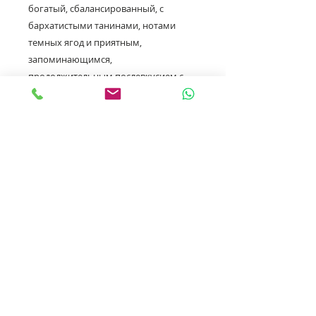
богатый, сбалансированный, с
бархатистыми танинами, нотами
темных ягод и приятным,
запоминающимся,
продолжительным послевкусием с
ягодными оттенками и нотками
вишневой косточки.
Вино хорошо сочетается с блюдами
из мяса, в том числе мяса птицы и
кролика, а также с десертами,
овощными салатами,
сырами. Подробнее:
https://winestyle.ru
Характеристики:
Производитель: Shumi Iberuli
Регион: Грузия, Кахетия
Сорт винограда: Саперави