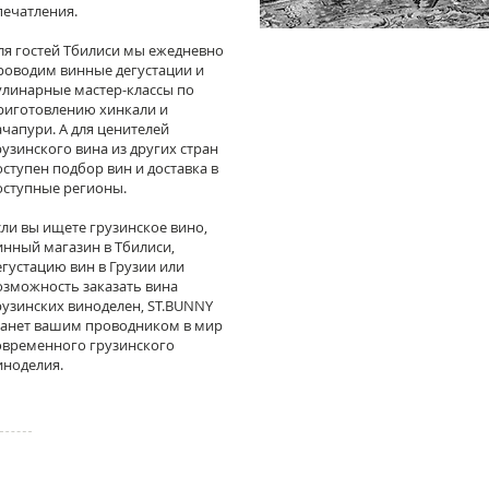
печатления.
ля гостей Тбилиси мы ежедневно
роводим винные дегустации и
улинарные мастер-классы по
риготовлению хинкали и
ачапури. А для ценителей
рузинского вина из других стран
оступен подбор вин и доставка в
оступные регионы.
сли вы ищете грузинское вино,
инный магазин в Тбилиси,
егустацию вин в Грузии или
озможность заказать вина
рузинских виноделен, ST.BUNNY
танет вашим проводником в мир
овременного грузинского
иноделия.