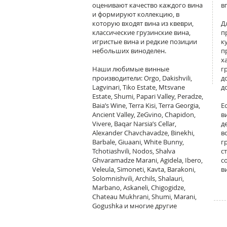
оценивают качество каждого вина
в
и формируют коллекцию, в
которую входят вина из квеври,
Д
классические грузинские вина,
п
игристые вина и редкие позиции
к
небольших виноделен.
п
х
Наши любимые винные
г
производители: Orgo, Dakishvili,
д
Lagvinari, Tiko Estate, Mtsvane
д
Estate, Shumi, Papari Valley, Peradze,
Baia’s Wine, Terra Kisi, Terra Georgia,
Е
Ancient Valley, ZeGvino, Chapidon,
в
Vivere, Baqar Narsia’s Cellar,
д
Alexander Chavchavadze, Binekhi,
в
Barbale, Giuaani, White Bunny,
г
Tchotiashvili, Nodos, Shalva
с
Ghvaramadze Marani, Agidela, Ibero,
с
Veleula, Simoneti, Kavta, Barakoni,
в
Solomnishvili, Archils, Shalauri,
Marbano, Askaneli, Chigogidze,
Chateau Mukhrani, Shumi, Marani,
Gogushka и многие другие