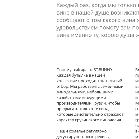
Каждый раз, когда мы только
вине в нашей душе возникают
сообщают о том какого вина хо
удовольствием помогу вам п
вина именно ту, корою душа 
Почему выбирают ST.BUNNY
Б
Каждая бутылка в нашей
п
коллекции проходит тщательный
и
отбор. Мы работаем с семейными
в
винодельнями, небольшими
н
хозяйствами и ведущими
и
производителями Грузии, чтобы
М
предлагать только те вина,
с
которые действительно отражают
м
характер грузинского виноделия.
г
ч
Наши сомелье регулярно
в
дегустируют новые релизы,
м