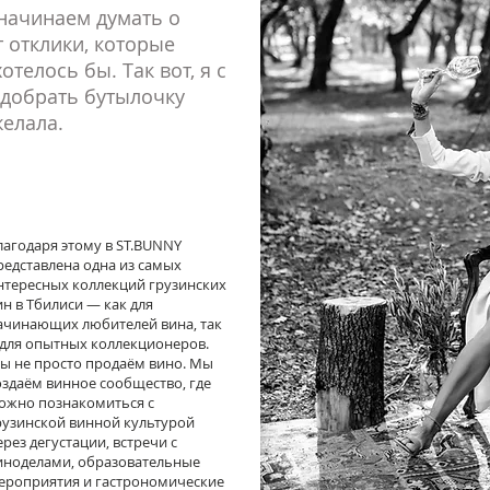
 начинаем думать о
 отклики, которые
телось бы. Так вот, я с
одобрать бутылочку
желала.
лагодаря этому в ST.BUNNY
редставлена одна из самых
нтересных коллекций грузинских
ин в Тбилиси — как для
ачинающих любителей вина, так
 для опытных коллекционеров.
ы не просто продаём вино. Мы
оздаём винное сообщество, где
ожно познакомиться с
рузинской винной культурой
ерез дегустации, встречи с
иноделами, образовательные
ероприятия и гастрономические