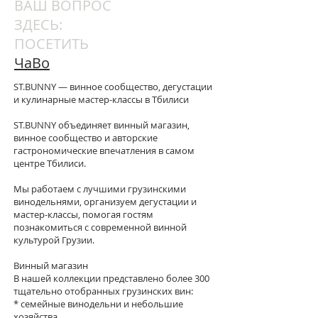
ВАШ ВОПРОС
ЗДЕСЬ:
ПОСЕТИТЬ
ЧаВо
ST.BUNNY — винное сообщество, дегустации
и кулинарные мастер-классы в Тбилиси
ST.BUNNY объединяет винный магазин,
винное сообщество и авторские
гастрономические впечатления в самом
центре Тбилиси.
Мы работаем с лучшими грузинскими
винодельнями, организуем дегустации и
мастер-классы, помогая гостям
познакомиться с современной винной
культурой Грузии.
Винный магазин
В нашей коллекции представлено более 300
тщательно отобранных грузинских вин:
* семейные винодельни и небольшие
хозяйства