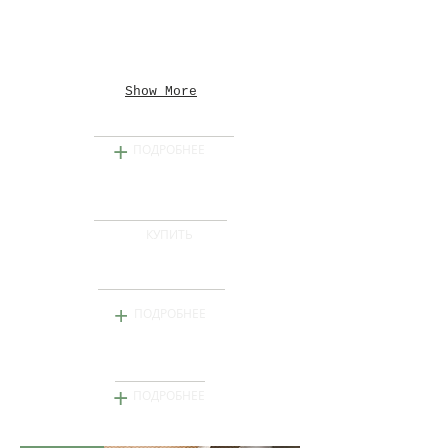
Show More
Кулинарные мастер-классы
+
ПОДРОБНЕЕ
Новинки нашего магазина
КУПИТЬ
Подарочные наборы
+
ПОДРОБНЕЕ
Винные дегустации
+
ПОДРОБНЕЕ