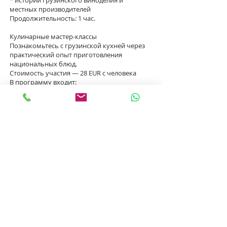
местных производителей
Продолжительность: 1 час.
Кулинарные мастер-классы
Познакомьтесь с грузинской кухней через
практический опыт приготовления
национальных блюд.
Стоимость участия — 28 EUR с человека
В программу входит:
* приготовление хинкали своими руками
* приготовление имеретинского хачапури
* истории и традиции грузинской кухни
* бокал грузинского вина или домашний
лимонад
Продолжительность: 2–2,5 часа.
Ежедневные группы:
13:00 · 15:00 · 17:00
Винное сообщество ST.BUNNY
Мы создаем пространство для людей,
которым интересны вино, гастрономия и
культура Грузии.
Здесь проходят дегустации, встречи с
виноделами, тематические мероприятия и