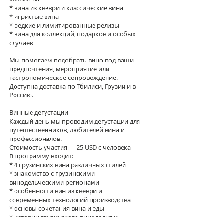
* вина из квеври и классические вина
* игристые вина
* редкие и лимитированные релизы
* вина для коллекций, подарков и особых
случаев
Мы помогаем подобрать вино под ваши
предпочтения, мероприятие или
гастрономическое сопровождение.
Доступна доставка по Тбилиси, Грузии и в
Россию.
Винные дегустации
Каждый день мы проводим дегустации для
путешественников, любителей вина и
профессионалов.
Стоимость участия — 25 USD с человека
В программу входит:
* 4 грузинских вина различных стилей
* знакомство с грузинскими
винодельческими регионами
* особенности вин из квеври и
современных технологий производства
* основы сочетания вина и еды
* истории грузинского виноделия и